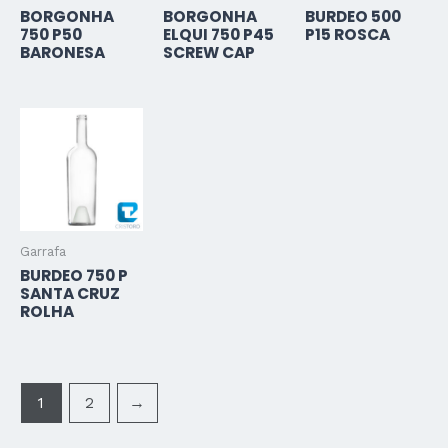
BORGONHA
BORGONHA
BURDEO 500
750 P50
ELQUI 750 P45
P15 ROSCA
BARONESA
SCREW CAP
Garrafa
BURDEO 750 P
SANTA CRUZ
ROLHA
1
2
→