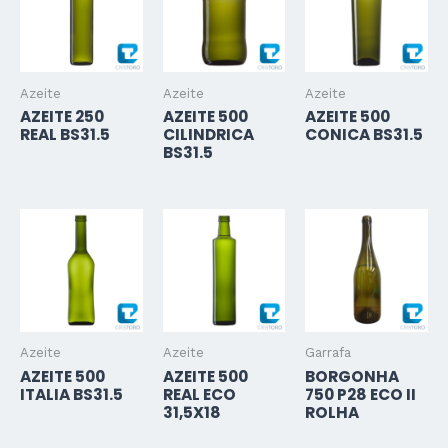
Azeite
Azeite
Azeite
AZEITE 250
AZEITE 500
AZEITE 500
REAL BS31.5
CILINDRICA
CONICA BS31.5
BS31.5
Azeite
Azeite
Garrafa
AZEITE 500
AZEITE 500
BORGONHA
ITALIA BS31.5
REAL ECO
750 P28 ECO II
31,5X18
ROLHA